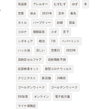
気温差
アレルギー
むずむず
ゆず
冬
の
営業
休み
2021年
丑年
春先
ネトル
ハーブティー
妊婦
貧血
コロナ
期限延長
スギ
舌下
シダキュア
根治
7月
ペパーミント
イ
ハッカ油
涼しい
営業日
2022年
花粉症セルフケア
花粉飛散予測
抗原検査キット
新型コロナウィルス
クリニテスト
新店舗
川崎区
ゴールデンウィーク
ゴールデンウィーク
DX加算
オンライン
電子処方箋
マイナ保険証