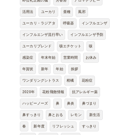
即位礼正殿の儀
芳香浴
アロマテラピー
活用法
ユーカリ
亜種
風邪
ユーカリ・ラジアタ
呼吸器
インフルエンザ
インフルエンザ流行早い
インフルエンザ予防
ユーカリブレンド
咳エチケット
咳
感染症
年末年始
営業時間
お休み
。
年賀状
新年
年始
挨拶
ワンダリングシトラス
柑橘
花粉症
と
2020年
花粉飛散情報
抗アレルギー薬
ハッピーノーズ
鼻
鼻炎
鼻づまり
鼻すっきり
鼻とおる
レモン
新生活
春
新年度
リフレッシュ
すっきり