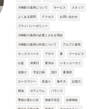
川崎駅の薬局について
サービス
スタッフ
よくある質問
アクセス
お問い合わせ
プライバシーポリシー
川崎駅の薬局の必要とされる理由
川崎駅の薬局の内容について
アルプス薬局
キッズスペース
アロマ
夏
クールビズ
お盆
休業日
夏休み
レモンユーカリ
虫除け
手足口病
流行
夏風邪
ローズマリー
若返り
集中力
記憶力
精油
ゼラニウム
バランス
季節の変わり目
情緒不安定
自律神経