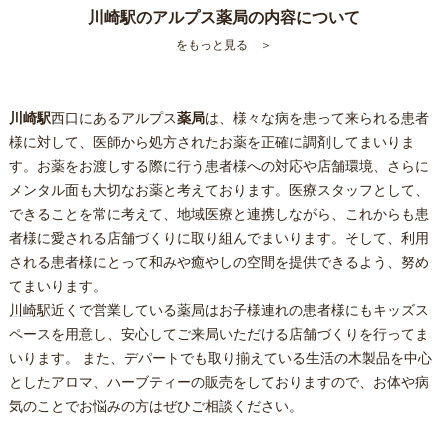
川崎駅のアルプス薬局の内容について
をもっと見る ＞
川崎駅
西口にあるアルプス
薬局
は、様々な病を患って来られる患者
様に対して、医師から処方されたお薬を正確に調剤してまいりま
す。お薬をお渡しする際に行う患者様への対応や店舗環境、さらに
メンタル面も大切なお薬と考えております。医療スタッフとして、
できることを常に考えて、地域医療と連携しながら、これからも患
者様に愛される店舗づくりに取り組んでまいります。そして、利用
される患者様にとって和みや癒やしの空間を提供できるよう、努め
てまいります。
川崎駅
近くで営業している
薬局
はお子様連れの患者様にもキッズス
ペースを用意し、安心してご来局いただける店舗づくりを行ってま
いります。 また、デパートでも取り揃えている生活の木製品を中心
としたアロマ、ハーブティーの販売をしておりますので、お体や病
気のことでお悩みの方はぜひご相談ください。