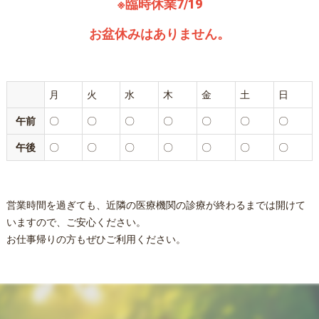
※臨時休業7/19
お盆休みはありません。
月
火
水
木
金
土
日
午前
〇
〇
〇
〇
〇
〇
〇
午後
〇
〇
〇
〇
〇
〇
〇
営業時間を過ぎても、近隣の医療機関の診療が終わるまでは開けて
いますので、ご安心ください。
お仕事帰りの方もぜひご利用ください。