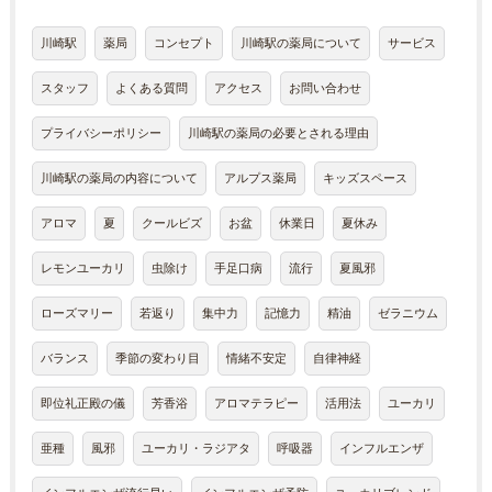
川崎駅
薬局
コンセプト
川崎駅の薬局について
サービス
スタッフ
よくある質問
アクセス
お問い合わせ
プライバシーポリシー
川崎駅の薬局の必要とされる理由
川崎駅の薬局の内容について
アルプス薬局
キッズスペース
アロマ
夏
クールビズ
お盆
休業日
夏休み
レモンユーカリ
虫除け
手足口病
流行
夏風邪
ローズマリー
若返り
集中力
記憶力
精油
ゼラニウム
バランス
季節の変わり目
情緒不安定
自律神経
即位礼正殿の儀
芳香浴
アロマテラピー
活用法
ユーカリ
亜種
風邪
ユーカリ・ラジアタ
呼吸器
インフルエンザ