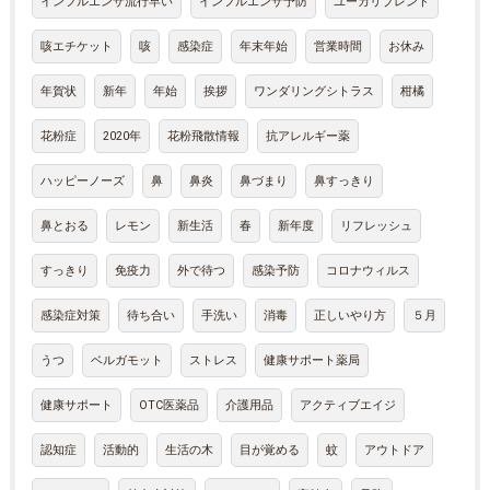
インフルエンザ流行早い
インフルエンザ予防
ユーカリブレンド
咳エチケット
咳
感染症
年末年始
営業時間
お休み
年賀状
新年
年始
挨拶
ワンダリングシトラス
柑橘
花粉症
2020年
花粉飛散情報
抗アレルギー薬
ハッピーノーズ
鼻
鼻炎
鼻づまり
鼻すっきり
鼻とおる
レモン
新生活
春
新年度
リフレッシュ
すっきり
免疫力
外で待つ
感染予防
コロナウィルス
感染症対策
待ち合い
手洗い
消毒
正しいやり方
５月
うつ
ベルガモット
ストレス
健康サポート薬局
健康サポート
OTC医薬品
介護用品
アクティブエイジ
認知症
活動的
生活の木
目が覚める
蚊
アウトドア