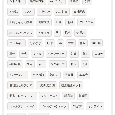
シトロネラ
熱中症対策
withコロナ
高齢者
予防
対処法
マスク
お盆休み
お盆営業
会社理念
川崎じもと応援券
地域支援
川崎
お得
プレミアム
ホルモンバランス
イライラ
秋
花粉
気温差
アレルギー
むずむず
ゆず
冬
営業
休み
2021年
丑年
春先
ネトル
ハーブティー
妊婦
貧血
コロナ
期限延長
スギ
舌下
シダキュア
根治
7月
ペパーミント
ハッカ油
涼しい
営業日
2022年
花粉症セルフケア
花粉飛散予測
抗原検査キット
新型コロナウィルス
クリニテスト
新店舗
川崎区
ゴールデンウィーク
ゴールデンウィーク
DX加算
オンライン